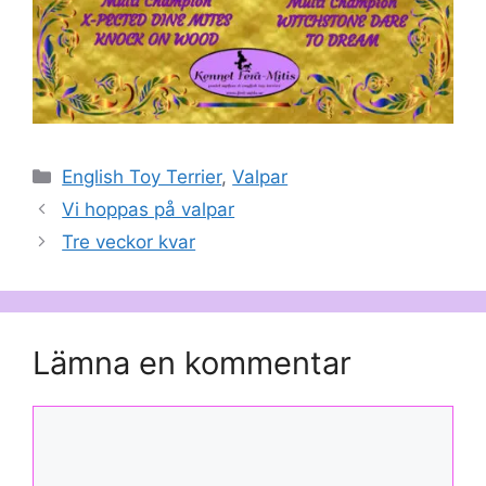
Kategorier
English Toy Terrier
,
Valpar
Vi hoppas på valpar
Tre veckor kvar
Lämna en kommentar
Kommentar