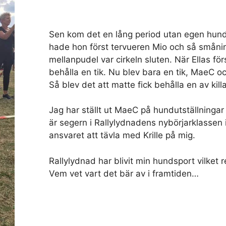
Sen kom det en lång period utan egen hund, 
hade hon först tervueren Mio och så smånin
mellanpudel var cirkeln sluten. När Ellas för
behålla en tik. Nu blev bara en tik, MaeC o
Så blev det att matte fick behålla en av killa
Jag har ställt ut MaeC på hundutställningar oc
är segern i Rallylydnadens nybörjarklassen
ansvaret att tävla med Krille på mig.
Rallylydnad har blivit min hundsport vilket res
Vem vet vart det bär av i framtiden…