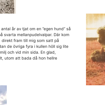
 antal år av tjat om en ”egen hund” så
e på svarta mellanpudelvalpar. Där kom
, direkt fram till mig som satt på
n de övriga fyra i kullen höll sig lite
milj och vid min sida. En glad,
lt, utom att bada då hon hellre