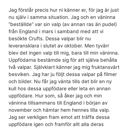
Jag förstår precis hur ni känner er, för jag är just
nu själv i samma situation. Jag och en väninna
”beställde” var sin valp (av annan ras än pudel)
från England i mars i samband med att vi
besökte Crufts. Dessa valpar blir nu
leveransklara i slutet av oktober. Men tyvärr
blev det ingen valp till mig, bara till min väninna.
Uppfödarna bestämde sig för att själva behålla
två valpar. Självklart känner jag mig fruktansvärt
besviken. Jag har ju följt dessa valpar på filmer
och bilder. Nu får jag vänta tills det blir en ny
kull hos dessa uppfödare eller leta en annan
uppfödare. Hur som, så åker jag och min
väninna tillsammans till England i början av
november och hämtar hem hennes lilla valp.
Jag ser verkligen fram emot att träffa dessa
uppfödare igen och framför allt alla deras