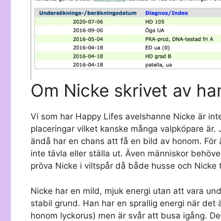
Om Nicke skrivet av ha
Vi som har Happy Lifes avelshanne Nicke är inte 
placeringar vilket kanske många valpköpare är. Ja
ändå har en chans att få en bild av honom. För 
inte tävla eller ställa ut. Även människor behöver
pröva Nicke i viltspår då både husse och Nicke ty
Nicke har en mild, mjuk energi utan att vara und
stabil grund. Han har en sprallig energi när det
honom lyckorus) men är svår att busa igång. Det