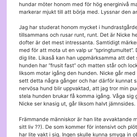
hundar möter honom med för hög energinivå marke
markerar mjukt till att börja med. Lyssnar den a
Jag har studerat honom mycket i hundrastgården
tillsammans och rusar runt, runt. Det är Nicke hel
dofter är det mest intressanta. Samtidigt märke
med för att mota ut en valp ur ”springtumultet”
dig lite. Likaså kan han uppmärksamma att det 
hunden har ”frusit fast” och matten står och lock
liksom motar igång den hunden. Nicke går med s
sett detta några gånger och har därför kunnat sä
nervösa hund blir uppvaktad, att jag tror min p
stela hunden brukar få komma igång. Våga sig g
Nicke ser knasig ut, går liksom halvt jämnsides.
Främmande människor är han lite avvaktande mo
sitt liv ??). De som kommer för intensivt och plöt
har lite vakt i sig. Ingen skulle kunna smyga i