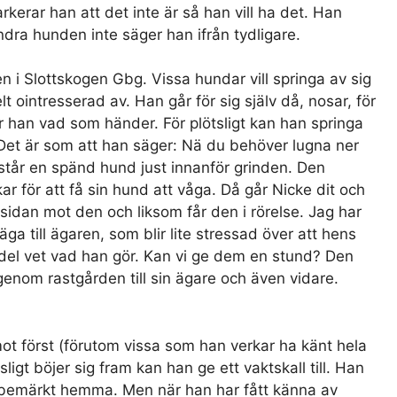
rar han att det inte är så han vill ha det. Han
ndra hunden inte säger han ifrån tydligare.
 i Slottskogen Gbg. Vissa hundar vill springa av sig
t ointresserad av. Han går för sig själv då, nosar, för
r han vad som händer. För plötsligt kan han springa
. Det är som att han säger: Nä du behöver lugna ner
står en spänd hund just innanför grinden. Den
ar för att få sin hund att våga. Då går Nicke dit och
idan mot den och liksom får den i rörelse. Jag har
ga till ägaren, som blir lite stressad över att hens
udel vet vad han gör. Kan vi ge dem en stund? Den
enom rastgården till sin ägare och även vidare.
t först (förutom vissa som han verkar ha känt hela
sligt böjer sig fram kan han ge ett vaktskall till. Han
n obemärkt hemma. Men när han har fått känna av