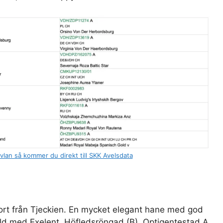
avlan så kommer du direkt till SKK Avelsdata
ort från Tjeckien. En mycket elegant hane med god
älld med Exelent, Höfledsröngad (B), Optigentestad A,