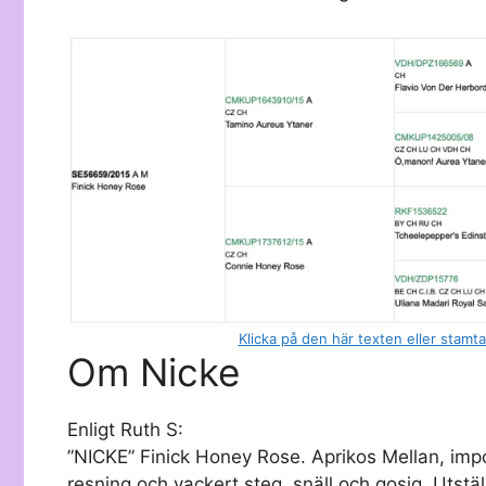
Klicka på den här texten eller stamt
Om Nicke
Enligt Ruth S:
”NICKE” Finick Honey Rose. Aprikos Mellan, imp
resning och vackert steg, snäll och gosig. Utst